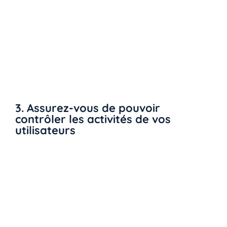
demandant par exemple à des collègues
d’uploader les fichiers sur des comptes privés.
Si vous êtes un utilisateur, essayez de faire preuve
de compréhension s’il y a des choses que vous
pouviez faire au bureau et que vous ne pouvez plus
faire chez vous.
3. Assurez-vous de pouvoir
contrôler les activités de vos
utilisateurs
Ne vous contentez pas de laisser vos utilisateurs se
débrouiller seuls avec leurs propres appareils ou
bien faire comme bon leur semble.
Si vous avez configuré la mise à jour automatique
pour eux, assurez-vous également d’avoir un moyen