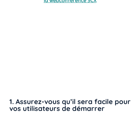
la webconférence 3CX
Vous serez sans doute amené à configurer de zéro
les équipements des utilisateurs distants, et ce
entièrement à distance, et vous vous retrouvez donc
face à une situation que vous n’aurez pour ainsi dire
jamais rencontrée auparavant.
Voici donc nos
cinq conseils pour travailler à
domicile en toute sécurité
.
1. Assurez-vous qu’il sera facile pour
vos utilisateurs de démarrer
Ayez une préférence pour les produits de sécurité
qui offrent ce qu’on appelle un
SSP
, abréviation de
Self-Service Portal
.