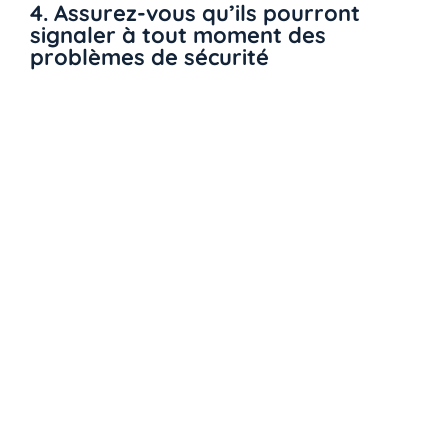
4. Assurez-vous qu’ils pourront
signaler à tout moment des
problèmes de sécurité
Si vous ne l’avez pas déjà fait, configurez une
adresse email facile à mémoriser, comme
sos-
securite@votreentreprise
…, au niveau de laquelle les
utilisateurs pourront signaler les problèmes de
sécurité rapidement et facilement.
N’oubliez pas que de nombreuses cyberattaques
réussissent parce que les cybercriminels essaient
encore et encore jusqu’à ce qu’un utilisateur
commette une erreur par inadvertance, donc si la
première personne à repérer une nouvelle menace
sait à quel niveau la signaler et qu’elle ne sera ni
jugée ni critiquée (ou, pire encore, ignorée), elle
pourra au final rendre service à l’ensemble de
l’entreprise.