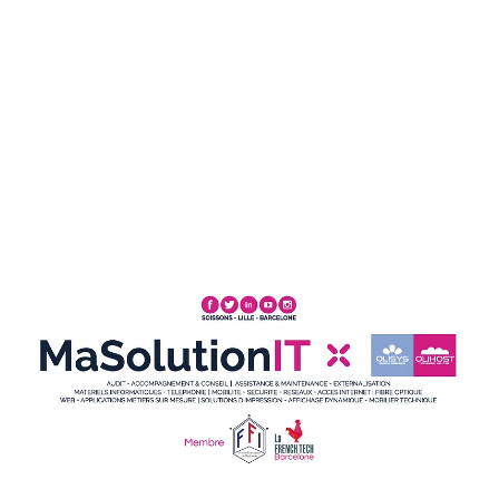
Par exemple, si vous êtes l’utilisateur et que votre
équipe IT insiste soudainement pour que vous
commenciez à utiliser un gestionnaire de mots de
passe et le 2FA (ces codes de connexion à deux
facteurs que vous devez saisir à chaque fois) …
… dites simplement “Oui bien sûr”, même si vous
détestez le 2FA et que vous l’avez banni de votre vie
personnelle car vous le trouviez peu pratique 🙂