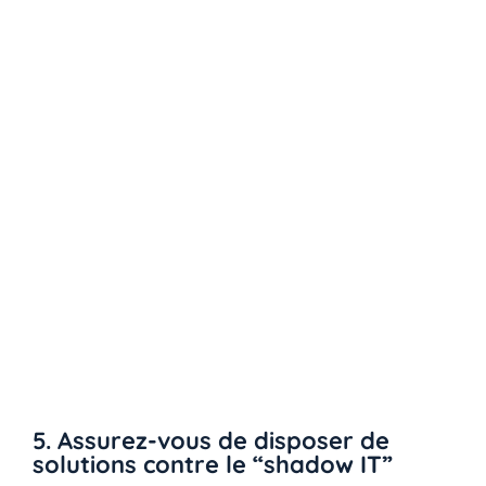
Dites à vos utilisateurs, en fait cette mesure
concerne aussi bien le personnel présent
physiquement dans l’entreprise que les
télétravailleurs, de vous contacter pour une
assistance en matière de cybersécurité uniquement
en utilisant l’adresse email ou le numéro de
téléphone que vous leur avez donné (pensez à leur
envoyer par la poste un flyer ou un sticker avec tous
les détails inscrits dessus).
En effet, en ne prenant jamais contact à l’aide des
liens ou des numéros de téléphone fournis par
email, ils seront beaucoup moins susceptibles d’être
victime d’une arnaque ou de phishing.
5. Assurez-vous de disposer de
solutions contre le “shadow IT”