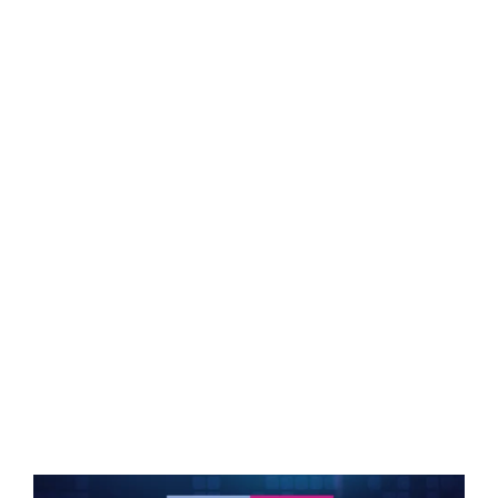
risquent de se retrouver rapidement et
soudainement avec beaucoup plus d’employés
obligés de
travailler à domicile
…
… et il est essentiel de ne pas laisser les mesures
destinées à protéger la santé physique de votre
personnel devenir par la même occasion une
menace pour leur santé en matière de cybersécurité.
De plus, si vous avez un collègue qui doit
travailler à
domicile
pour éviter d’avoir à se rendre au bureau,
vous ne pouvez plus utiliser la bonne vieille méthode
qui consistait à le faire venir rapidement juste pour
qu’il récupère son nouvel ordinateur portable ainsi
que son téléphone, et pour le former sur place dans
l’espoir qu’il devienne un télétravailleur avec les bons
réflexes en matière de cybersécurité.