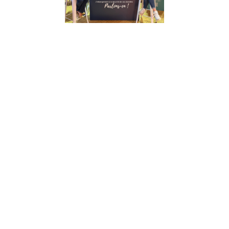
🤔 Les Mairies de l’Aisne seraient trop petites pour
subir une cyberattaque ❓
C’est en tout cas ce que pensait un bon nombre de
nos représentants de mairie en arrivant à la 21ème
édition du Salon des Maires de L’Aisne !
🎯 Notre mission du jour, avec la
team #MaSolutionIT, aura été de les faire changer
d’avis avant 17h ! #MissionPossible
❗Pour rappel❗
Le Département de l’Aisne, c’est :
✅ 530 000 habitants pour 800 communes
✅ dont 600 communes avec moins de 500
habitants (& à peine 7 communes de plus de 10 000