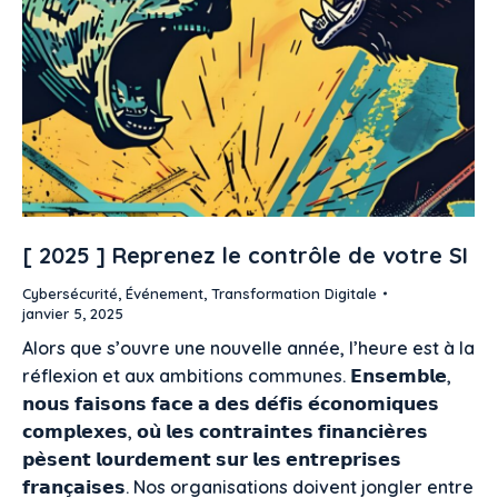
[ 2025 ] Reprenez le contrôle de votre SI
Cybersécurité
,
Événement
,
Transformation Digitale
janvier 5, 2025
Alors que s’ouvre une nouvelle année, l’heure est à la
réflexion et aux ambitions communes. 𝗘𝗻𝘀𝗲𝗺𝗯𝗹𝗲,
𝗻𝗼𝘂𝘀 𝗳𝗮𝗶𝘀𝗼𝗻𝘀 𝗳𝗮𝗰𝗲 𝗮 𝗱𝗲𝘀 𝗱𝗲́𝗳𝗶𝘀 𝗲́𝗰𝗼𝗻𝗼𝗺𝗶𝗾𝘂𝗲𝘀
𝗰𝗼𝗺𝗽𝗹𝗲𝘅𝗲𝘀, 𝗼𝘂̀ 𝗹𝗲𝘀 𝗰𝗼𝗻𝘁𝗿𝗮𝗶𝗻𝘁𝗲𝘀 𝗳𝗶𝗻𝗮𝗻𝗰𝗶𝗲̀𝗿𝗲𝘀
𝗽𝗲̀𝘀𝗲𝗻𝘁 𝗹𝗼𝘂𝗿𝗱𝗲𝗺𝗲𝗻𝘁 𝘀𝘂𝗿 𝗹𝗲𝘀 𝗲𝗻𝘁𝗿𝗲𝗽𝗿𝗶𝘀𝗲𝘀
𝗳𝗿𝗮𝗻𝗰̧𝗮𝗶𝘀𝗲𝘀. Nos organisations doivent jongler entre