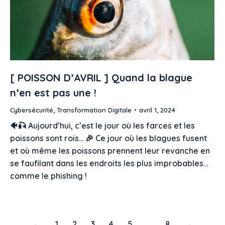
[ POISSON D’AVRIL ] Quand la blague
n’en est pas une !
Cybersécurité
,
Transformation Digitale
avril 1, 2024
🐠🎣 Aujourd’hui, c’est le jour où les farces et les
poissons sont rois… 🎉 Ce jour où les blagues fusent
et où même les poissons prennent leur revanche en
se faufilant dans les endroits les plus improbables…
comme le phishing !
←
1
2
3
4
5
…
8
→