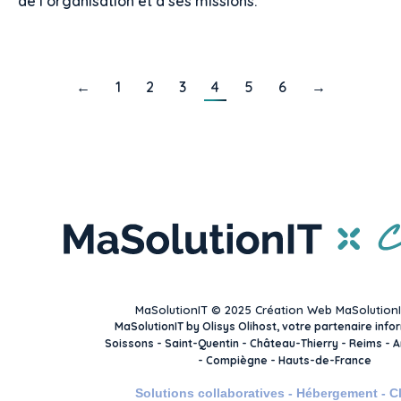
de l’organisation et à ses missions.
←
1
2
3
4
5
6
→
MaSolutionIT © 2025 Création Web MaSolution
MaSolutionIT by Olisys Olihost, votre partenaire info
Soissons - Saint-Quentin - Château-Thierry - Reims - Am
- Compiègne - Hauts-de-France
Solutions collaboratives - Hébergement - C